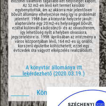
elõzõnél valamivel tágasabb két helyiséget kapott.
Az 52 m2-en lévõ két termet késõbb
egybenyitották, ám az akkorra már jelentõsen
bõvült állomány elhelyezése még így is problémát
jelentett. 1988-ban a könyvtár helyzete javult:
alapterülete egy 20 m2-es helyiséggel bõvült,
ezáltal különvált a kölcsönzõ- és az olvasóterem,
így lehetõség nyílt a helyben olvasásra,
jegyzetelésre is. 1998. áprilisában az intézmény a
város központjában lévõ, 164 m2-es új, önálló,
korszerû épületbe költözhetett; ezzel egy
évtizedek óta vágyott elképzelés realizálódott.
A könyvtár állománya itt
lekérdezhető (2020.03.19.)
Könyvajánló