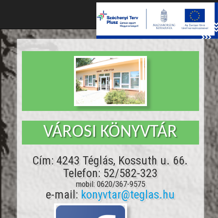
Toggle
naviga
VÁROSI KÖNYVTÁR
Cím: 4243 Téglás, Kossuth u. 66.
Telefon: 52/582-323
mobil: 0620/367-9575
e-mail:
konyvtar@teglas.hu