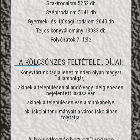
Szakirodalom 5252 db
Szépirodalom 5141 db
Gyermek- és ifjúsági irodalom 2640 db
Teljes könyvállomány 13033 db
Folyóiratok 7- féle
A KÖLCSÖNZÉS FELTÉTELEI, DÍJAI:
Könyvtárunk tagja lehet minden olyan magyar
állampolgár,
akinek a településen állandó vagy ideiglenesen
bejelentett lakása van
akinek a településen van a munkahelye
aki iskolai tanulmányait a város iskoláiban
folytatja.
A beiratkozáshoz szükséges