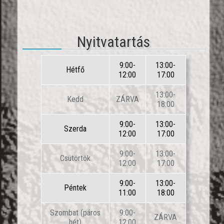
Nyitvatartás
9:00-
13:00-
Hétfő
12:00
17:00
13:00-
Kedd
ZÁRVA
18:00
9:00-
13:00-
Szerda
12:00
17:00
9:00-
13:00-
Csütörtök
12:00
17:00
9:00-
13:00-
Péntek
11:00
18:00
Szombat (páros
9:00-
ZÁRVA
hét)
12:00