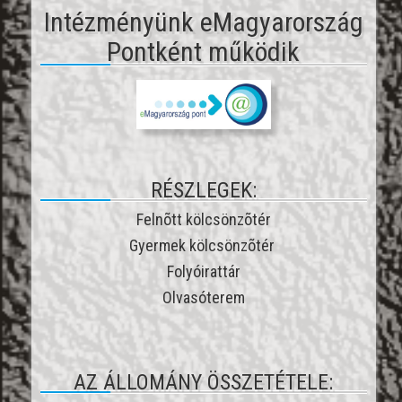
Intézményünk eMagyarország
Pontként működik
RÉSZLEGEK:
Felnõtt kölcsönzõtér
Gyermek kölcsönzõtér
Folyóirattár
Olvasóterem
AZ ÁLLOMÁNY ÖSSZETÉTELE: