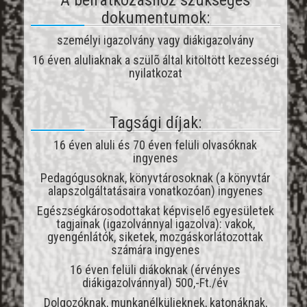
dokumentumok:
személyi igazolvány vagy diákigazolvány
16 éven aluliaknak a szülõ által kitöltött kezességi
nyilatkozat
Tagsági díjak:
16 éven aluli és 70 éven felüli olvasóknak
ingyenes
Pedagógusoknak, könyvtárosoknak (a könyvtár
alapszolgáltatásaira vonatkozóan) ingyenes
Egészségkárosodottakat képviselő egyesületek
tagjainak (igazolvánnyal igazolva): vakok,
gyengénlátók, siketek, mozgáskorlátozottak
számára ingyenes
16 éven felüli diákoknak (érvényes
diákigazolvánnyal) 500,-Ft./év
Dolgozóknak, munkanélkülieknek, katonáknak,