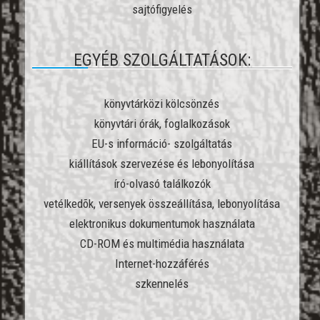
sajtófigyelés
EGYÉB SZOLGÁLTATÁSOK:
könyvtárközi kölcsönzés
könyvtári órák, foglalkozások
EU-s információ- szolgáltatás
kiállítások szervezése és lebonyolítása
író-olvasó találkozók
vetélkedõk, versenyek összeállítása, lebonyolítása
elektronikus dokumentumok használata
CD-ROM és multimédia használata
Internet-hozzáférés
szkennelés