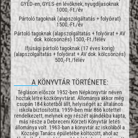
GYED-en, GYES-en lévőknek, nyugdíjasoknak
1000,-Ft./év
Pártoló tagoknak (alapszolgáltatás + folyóirat)
1500,-Ft./év
Pártoló tagoknak (alapszolgáltatás + folyóirat + AV
dok. kölcsönzés) 1500,-Ft./félév
Ifjúsági pártoló tagoknak (17 éves korig)
(alapszolgáltatás + folyóirat + AV dok. kölcsönzés)
500,-Ft./félév
A KÖNYVTÁR TÖRTÉNETE:
Tégláson elõször 1952-ben Népkönyvtár néven
hoztak létre közkönyvtárat. Állománya akkor még
csupán 184 kötetbõl állt, helyiségét az általános
iskola biztosította. 1959-ben már 866 kötettel
rendelkezett, melynek egy részét ajándékba kapta,
más része a Debreceni Körzeti Könyvtár letéti
állománya volt. 1963-ban a könyvtár az iskolából a
Községi Tanács épületébe költözött, ahol az