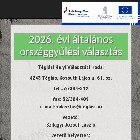
Toggle
naviga
2026. évi általános
országgyűlési választás
Téglási Helyi Választási Iroda:
4243 Téglás, Kossuth Lajos u. 61. sz.
tel.:52/384-312
fax: 52/384-409
e-mail: valasztas@teglas.hu
vezető:
Szilágyi József László
vezető helyettes: