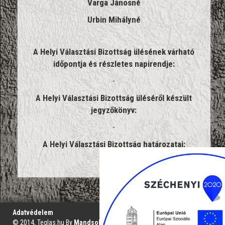
Varga Jánosné
Urbin Mihályné
A Helyi Választási Bizottság ülésének várható
időpontja és részletes napirendje:
-
A Helyi Választási Bizottság üléséről készült
jegyzőkönyv:
-
A Helyi Választási Bizottság határozatai:
-
';
Adatvédelem
© 2014, Teglas.hu By
Mandsol.com