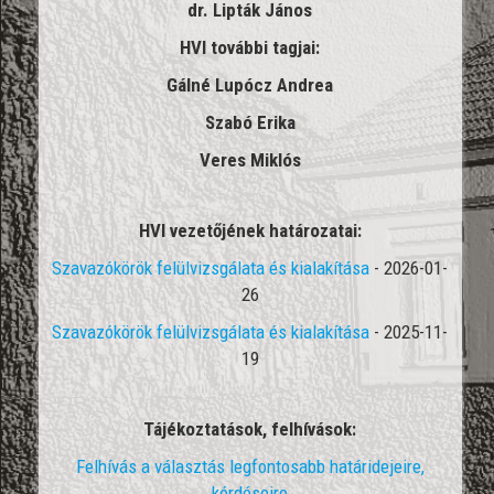
dr. Lipták János
HVI további tagjai:
Gálné Lupócz Andrea
Szabó Erika
Veres Miklós
HVI vezetőjének határozatai:
Szavazókörök felülvizsgálata és kialakítása
- 2026-01-
26
Szavazókörök felülvizsgálata és kialakítása
- 2025-11-
19
Tájékoztatások, felhívások:
Felhívás a választás legfontosabb határidejeire,
kérdéseire