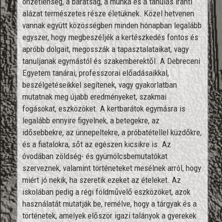
önzetlenség, a barátság, a munka és a tanulás iránti
alázat természetes része életüknek. Közel hetvenen
vannak együtt közösségben minden hónapban legalább
egyszer, hogy megbeszéljék a kertészkedés fontos és
apróbb dolgait, megosszák a tapasztalataikat, vagy
tanuljanak egymástól és szakemberektől. A Debreceni
Egyetem tanárai, professzorai előadásaikkal,
beszélgetéseikkel segítenek, vagy gyakorlatban
mutatnak meg újabb eredményeket, szakmai
fogásokat, eszközöket. A kertbarátok egymásra is
legalább ennyire figyelnek, a betegekre, az
idősebbekre, az ünnepeltekre, a próbatétellel küzdőkre,
és a fiatalokra, sőt az egészen kicsikre is. Az
óvodában zöldség- és gyümölcsbemutatókat
szerveznek, valamint történeteket mesélnek arról, hogy
miért jó nekik, ha szeretik ezeket az ételeket. Az
iskolában pedig a régi földművelő eszközöket, azok
használatát mutatják be, remélve, hogy a tárgyak és a
történetek, amelyek először igazi talányok a gyerekek