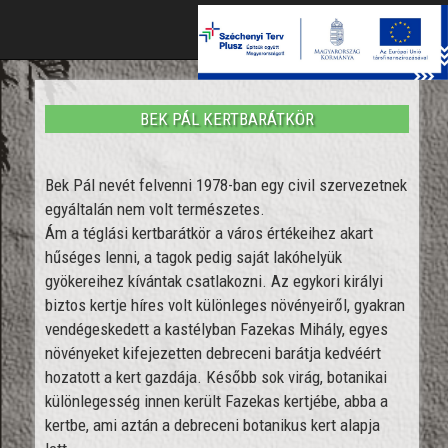
Toggle
naviga
BEK PÁL KERTBARÁTKÖR
Bek Pál nevét felvenni 1978-ban egy civil szervezetnek
egyáltalán nem volt természetes.
Ám a téglási kertbarátkör a város értékeihez akart
hűséges lenni, a tagok pedig saját lakóhelyük
gyökereihez kívántak csatlakozni. Az egykori királyi
biztos kertje híres volt különleges növényeiről, gyakran
vendégeskedett a kastélyban Fazekas Mihály, egyes
növényeket kifejezetten debreceni barátja kedvéért
hozatott a kert gazdája. Később sok virág, botanikai
különlegesség innen került Fazekas kertjébe, abba a
kertbe, ami aztán a debreceni botanikus kert alapja