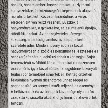
ápolják, hanem emberi kapcsolataikat is. Nyitottak
környezetükre, és közösségként képviselnek alapvető
morális értékeket. Közösen kirándulnak, a város
életében aktívan részt vesznek. Büszkék a
hagyományaikra, a gyökereikre, és szüntelenül ápolják,
átörökítik azokat. Az összejövetelek lényege a
közösség, a barátság, amihez az alapot a kert
szeretete adja. Minden növény ápolása közül
hagyományosan a szőlő és borkultúra fejlesztésére és
népszerűsítésére a legbüszkébbek a kör tagjai. Saját
termesztésű szőlőből készült boraikat rendszeresen
összemérik, így a közelmúltban a legjobbnak bizonyult
téglási bor termelőjét ismerték el. Két tag önzetlen
felajánlása nyomán disznótoros ünnepséggel és
pogácsasütő versennyel tették teljessé az eseményt.
A hétköznapok és az ünnepek közössége olyan erős
csapattá kovácsolta őket, ahol jó lenni, és ahová érték
tartozni.