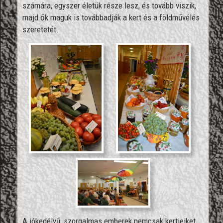
számára, egyszer életük része lesz, és tovább viszik,
majd ők maguk is továbbadják a kert és a földművélés
szeretetét.
A jókedélyű, szorgalmas emberek nemcsak kertjeiket