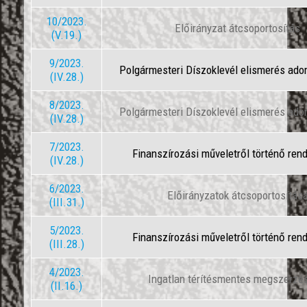
10/2023.
Előirányzat átcsoportosítás
(V.19.)
9/2023.
Polgármesteri Díszoklevél elismerés ad
(IV.28.)
8/2023.
Polgármesteri Díszoklevél elismerés ad
(IV.28.)
7/2023.
Finanszírozási műveletről történő ren
(IV.28.)
6/2023.
Előirányzatok átcsoportosítás
(III.31.)
5/2023.
Finanszírozási műveletről történő ren
(III.28.)
4/2023.
Ingatlan térítésmentes megszerzé
(II.16.)