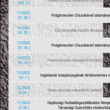
Finanszírozási műveletről történő ren
(VII.5.)
17/2023.
Polgármesteri Díszoklevél adomán
(VI.30.)
16/2023.
Előirányzatok közötti átcsoportos
(VI.23.)
15/2023.
Polgármesteri Díszoklevél adomán
(VI.16.)
14/2023.
Finanszírozási műveletről történő ren
(VI.13.)
13/2023.
Ingatlanok tulajdonjogának térítésmentes
(VI.1.)
12/2023.
Finanszírozási műveletről történő ren
(V.31.)
11/2023.
Hajdúsági Hulladékgazdálkodási Nonpro
(V.30.)
Társasági Szerződés módosítá