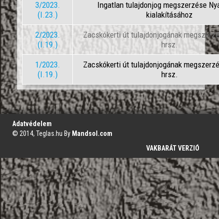
3/2023.
Ingatlan tulajdonjog megszerzése Nyá
(I.23.)
kialakításához
2/2023.
Zacskókerti út tulajdonjogának megszerzé
(I.19.)
hrsz.
1/2023.
Zacskókerti út tulajdonjogának megszerzé
(I.19.)
hrsz.
';
Adatvédelem
© 2014, Teglas.hu By
Mandsol.com
VAKBARÁT VERZIÓ