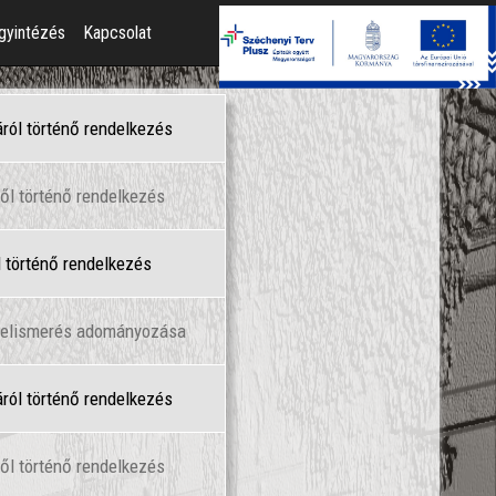
gyintézés
Kapcsolat
áról történő rendelkezés
ől történő rendelkezés
l történő rendelkezés
l elismerés adományozása
áról történő rendelkezés
ől történő rendelkezés