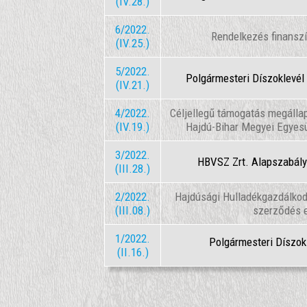
(IV.28.)
6/2022.
Rendelkezés finanszí
(IV.25.)
5/2022.
Polgármesteri Díszoklevé
(IV.21.)
4/2022.
Céljellegű támogatás megálla
(IV.19.)
Hajdú-Bihar Megyei Egyesü
3/2022.
HBVSZ Zrt. Alapszabály
(III.28.)
2/2022.
Hajdúsági Hulladékgazdálkodá
(III.08.)
szerződés 
1/2022.
Polgármesteri Díszo
(II.16.)