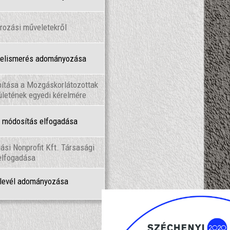
rozási műveletekről
l elismerés adományozása
pítása a Mozgáskorlátozottak
letének egyedi kérelmére
 módosítás elfogadása
si Nonprofit Kft. Társasági
elfogadása
klevél adományozása