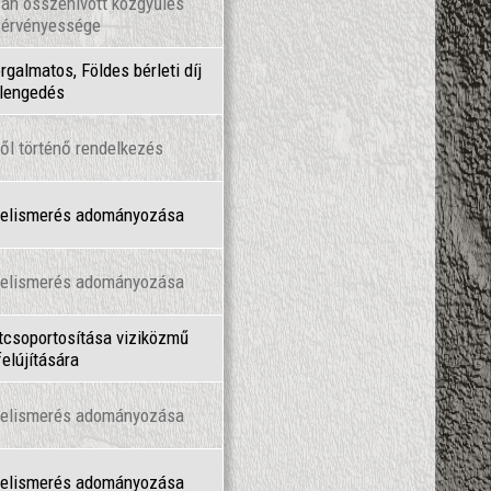
an összehívott közgyűlés
 érvényessége
galmatos, Földes bérleti díj
elengedés
ől történő rendelkezés
l elismerés adományozása
l elismerés adományozása
átcsoportosítása viziközmű
elújítására
l elismerés adományozása
l elismerés adományozása