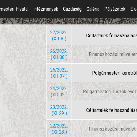
mesteri Hivatal
Intézmények
Gazdaság
Galéria
Pályázatok
E-ü
27/2022.
Céltartalék felhasználás
(XII.8.)
26/2022.
Finanszírozási műveletr
(XII.08.)
25/2022.
Polgármesteri keretrő
(XII.07.)
24/2022.
Polgármesteri Díszoklevé
(XII.02.)
23/2022.
Céltartalék felhasználás
(XI.29.)
22/2022.
Finanszírozási műveletr
(XI.28.)