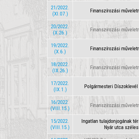
21/2022.
Finanszírozási műveletr
(XI.07.)
20/2022.
Finanszírozási műveletr
(X.26.)
19/2022.
Finanszírozási műveletr
(X.6.)
18/2022.
Finanszírozási műveletr
(IX.26.)
17/2022.
Polgármesteri Díszoklevé
(IX.1.)
16/2022.
Finanszírozási műveletr
(VIII.15.)
15/2022.
Ingatlan tulajdonjogának t
(VIII.15.)
Nyár utca széles