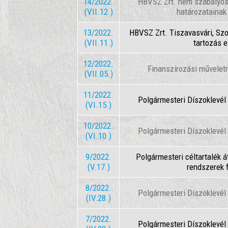
14/2022.
HBVSZ Zrt. nem szabályos
(VII.12.)
határozatainak
13/2022.
HBVSZ Zrt. Tiszavasvári, Szor
(VII.11.)
tartozás 
12/2022.
Finanszírozási műveletr
(VII.05.)
11/2022.
Polgármesteri Díszoklevé
(VI.15.)
10/2022.
Polgármesteri Díszoklevé
(VI.10.)
9/2022.
Polgármesteri céltartalék 
(V.17.)
rendszerek f
8/2022.
Polgármesteri Díszoklevé
(IV.28.)
7/2022.
Polgármesteri Díszoklevé