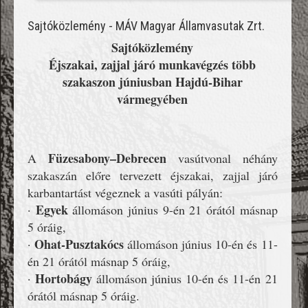
Sajtóközlemény - MÁV Magyar Államvasutak Zrt.
Sajtóközlemény
Éjszakai, zajjal járó munkavégzés több
szakaszon júniusban Hajdú-Bihar
vármegyében
Füzesabony–Debrecen
A
vasútvonal néhány
szakaszán előre tervezett éjszakai, zajjal járó
karbantartást végeznek a vasúti pályán:
Egyek
·
állomáson június 9-én 21 órától másnap
5 óráig,
Ohat-Pusztakócs
·
állomáson június 10-én és 11-
én 21 órától másnap 5 óráig,
Hortobágy
·
állomáson június 10-én és 11-én 21
órától másnap 5 óráig.