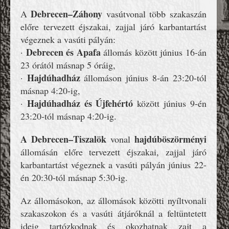
Debrecen–Záhony
A
vasútvonal több szakaszán
előre tervezett éjszakai, zajjal járó karbantartást
végeznek a vasúti pályán:
Debrecen és Apafa
·
állomás között június 16-án
23 órától másnap 5 óráig,
Hajdúhadház
·
állomáson június 8-án 23:20-tól
másnap 4:20-ig,
Hajdúhadház és Újfehértó
·
között június 9-én
23:20-tól másnap 4:20-ig.
A Debrecen–Tiszalök
hajdúböszörményi
vonal
állomásán előre tervezett éjszakai, zajjal járó
karbantartást végeznek a vasúti pályán június 22-
én 20:30-tól másnap 5:30-ig.
Az állomásokon, az állomások közötti nyíltvonali
szakaszokon és a vasúti átjáróknál a feltüntetett
ideig tartózkodnak és okozhatnak zajt a