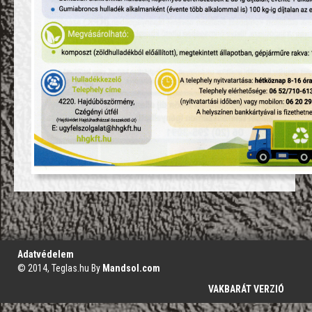
';
Adatvédelem
© 2014, Teglas.hu By
Mandsol.com
VAKBARÁT VERZIÓ