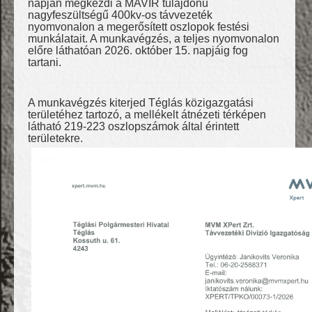
napján megkezdi a MAVIR tulajdonú
nagyfeszültségű 400kv-os távvezeték
nyomvonalon a megerősített oszlopok festési
munkálatait. A munkavégzés, a teljes nyomvonalon
előre láthatóan 2026. október 15. napjáig fog
tartani.
A munkavégzés kiterjed Téglás közigazgatási
területéhez tartozó, a mellékelt átnézeti térképen
látható 219-223 oszlopszámok által érintett
területekre.