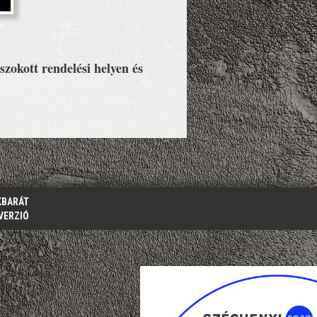
szokott rendelési helyen és
KBARÁT
VERZIÓ