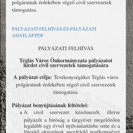
polgárainak érdekében végző civil szervezetek
támogatása.
PÁLYÁZATI FELHÍVÁS ÉS PÁLYÁZATI
ADATLAP.PDF
PÁLYÁZATI FELHÍVÁS
Téglás Város Önkormányzata
pályázatot
hirdet civil szervezetek támogatására
A pályázat célja:
T
evékenységüket
Téglás város
polgárainak érdekében végző civil szervezetek
támogatása.
Pályázat benyújtásának feltételei
:
A civil szervezet kérelmezőt, illetve
pályázót a bíróság a tárgyévet megelőzően
legalább egy évvel nyilvántartásba vette és a
létesítő okiratának megfelelő tevékenységet