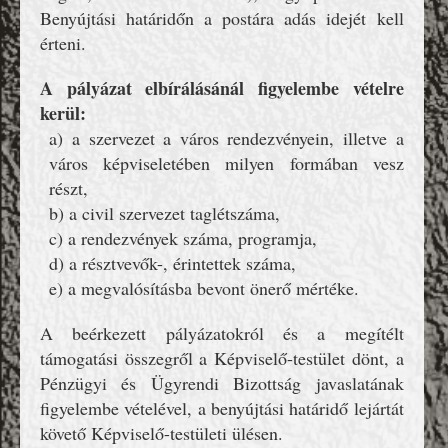
Benyújtási határidőn a postára adás idejét kell
érteni.
A pályázat elbírálásánál figyelembe vételre
kerül:
a) a szervezet a város rendezvényein, illetve a
város képviseletében milyen formában vesz
részt,
b) a civil szervezet taglétszáma,
c) a rendezvények száma, programja,
d) a résztvevők-, érintettek száma,
e) a megvalósításba bevont önerő mértéke.
A beérkezett pályázatokról és a megítélt
támogatási összegről a Képviselő-testület dönt, a
Pénzügyi és Ügyrendi Bizottság javaslatának
figyelembe vételével, a benyújtási határidő lejártát
követő Képviselő-testületi ülésen.