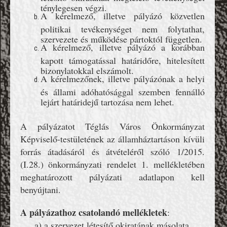
ténylegesen végzi.
A kérelmező, illetve pályázó közvetlen
politikai tevékenységet nem folytathat,
szervezete és működése pártoktól független.
A kérelmező, illetve pályázó a korábban
kapott támogatással határidőre, hitelesített
bizonylatokkal elszámolt.
A kérelmezőnek, illetve pályázónak a helyi
és állami adóhatósággal szemben fennálló
lejárt határidejű tartozása nem lehet.
A pályázatot Téglás Város Önkormányzat
Képviselő-testületének az államháztartáson kívüli
forrás átadásáról és átvételéről szóló 1/2015.
(I.28.) önkormányzati rendelet 1. mellékletében
meghatározott pályázati adatlapon kell
benyújtani.
A pályázathoz csatolandó mellékletek
:
a) a szervezet létesítő okiratának másolata,