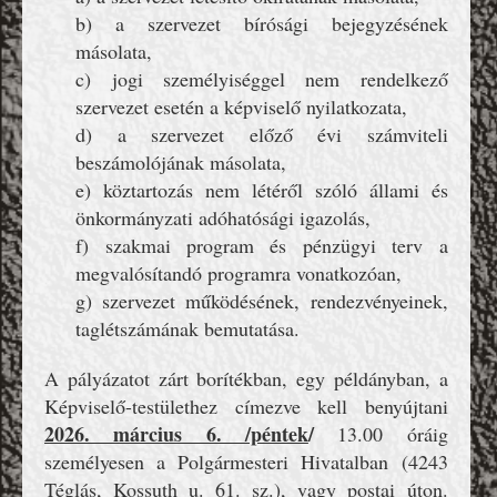
b) a szervezet bírósági bejegyzésének
másolata,
c) jogi személyiséggel nem rendelkező
szervezet esetén a képviselő nyilatkozata,
d) a szervezet előző évi számviteli
beszámolójának másolata,
e) köztartozás nem létéről szóló állami és
önkormányzati adóhatósági igazolás,
f) szakmai program és pénzügyi terv a
megvalósítandó programra vonatkozóan,
g) szervezet működésének, rendezvényeinek,
taglétszámának bemutatása.
A pályázatot zárt borítékban, egy példányban, a
Képviselő-testülethez címezve kell benyújtani
2026. március 6. /péntek
/
13.00 óráig
személyesen a Polgármesteri Hivatalban (4243
Téglás, Kossuth u. 61. sz.), vagy postai úton.