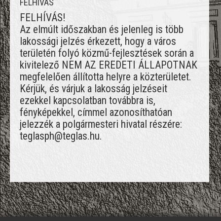
FELHÍVÁS
FELHÍVÁS!
Az elmúlt időszakban és jelenleg is több
lakossági jelzés érkezett, hogy a város
területén folyó közmű-fejlesztések során a
kivitelező NEM AZ EREDETI ÁLLAPOTNAK
megfelelően állította helyre a közterületet.
Kérjük, és várjuk a lakosság jelzéseit
ezekkel kapcsolatban továbbra is,
fényképekkel, címmel azonosíthatóan
jelezzék a polgármesteri hivatal részére:
teglasph@teglas.hu.
';