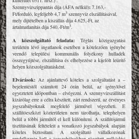
külterület 0311. hrsz.) .
:
Szennyvízszippantás díja
(ÁFA nélkül)
7.163,-
3
Ft/forduló, legfeljebb 4,7 m
szennyvíz elszállításával,
mely díjtételben a kiszállás díja 4.625,-Ft, az
3
ártalmatlanítás díja 540,-Ft/m
.
A közszolgáltató feladata:
Téglás közigazgatási
területén lévő ingatlanok esetében a kötelezően igénybe
veendő települési kommunális folyékony hulladék
összegyűjtése, elszállítása és elhelyezése a kijelölt leürítő
helyen közszolgáltatásként.
Elvárások:
Az ajánlattevő köteles a szolgáltatást a –
bejelentéstől számított 24 órán belül, az igénylővel
egyeztetett időpontban – elvégezni. A szennyvízszállítást
kizárólag erre a célra készített, zárt rendszerű, az érvényes
jogszabályoknak megfelelő járművel végezheti. E
szállítóeszközt közterületen nem tárolhatja, telephelyen
belül a többi járműtől el kell különíteni. A szállítójármű
tisztításának feltételeit a vonatkozó jogszabályok alapján
köteles biztosítani. A szolgáltató vállalkozónak
rendelkeznie kell a jogszabályokban rögzített működési