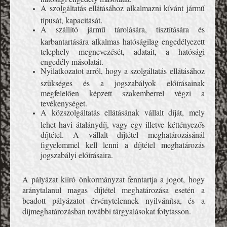
A szolgáltatás ellátásához alkalmazni kívánt jármű
típusát, kapacitását.
A szállító jármű tárolására, tisztítására és
karbantartására alkalmas hatóságilag engedélyezett
telephely megnevezését, adatait, a hatósági
engedély másolatát.
Nyilatkozatot arról, hogy a szolgáltatás ellátásához
szükséges és a jogszabályok előírásainak
megfelelően képzett szakemberrel végzi a
tevékenységet.
A közszolgáltatás ellátásának vállalt díját, mely
lehet havi átalánydíj, vagy egy illetve kéttényezős
díjtétel. A vállalt díjtétel meghatározásánál
figyelemmel kell lenni a díjtétel meghatározás
jogszabályi előírásaira.
A pályázat kiíró önkormányzat fenntartja a jogot, hogy
aránytalanul magas díjtétel meghatározása esetén a
beadott pályázatot érvénytelennek nyilvánítsa, és a
díjmeghatározásban további tárgyalásokat folytasson.