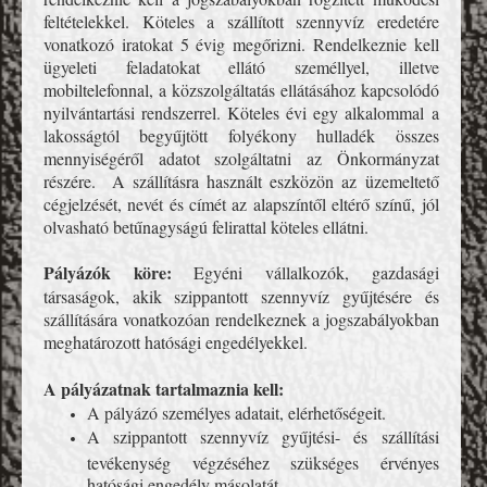
feltételekkel. Köteles a szállított szennyvíz eredetére
vonatkozó iratokat 5 évig megőrizni. Rendelkeznie kell
ügyeleti feladatokat ellátó személlyel, illetve
mobiltelefonnal, a közszolgáltatás ellátásához kapcsolódó
nyilvántartási rendszerrel. Köteles évi egy alkalommal a
lakosságtól begyűjtött folyékony hulladék összes
mennyiségéről adatot szolgáltatni az Önkormányzat
részére. A szállításra használt eszközön az üzemeltető
cégjelzését, nevét és címét az alapszíntől eltérő színű, jól
olvasható betűnagyságú felirattal köteles ellátni.
Pályázók köre:
Egyéni vállalkozók, gazdasági
társaságok, akik szippantott szennyvíz gyűjtésére és
szállítására vonatkozóan rendelkeznek a jogszabályokban
meghatározott hatósági engedélyekkel.
A pályázatnak tartalmaznia kell:
A pályázó személyes adatait, elérhetőségeit.
A szippantott szennyvíz gyűjtési- és szállítási
tevékenység végzéséhez szükséges érvényes
hatósági engedély másolatát.