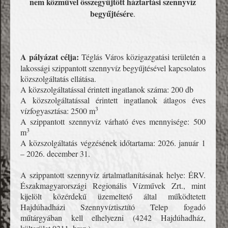
nem közművel összegyűjtött háztartási szennyvíz
begyűjtésére
.
A pályázat célja:
Téglás Város közigazgatási területén a
lakossági szippantott szennyvíz begyűjtésével kapcsolatos
közszolgáltatás ellátása.
A közszolgáltatással érintett ingatlanok száma: 200 db
A közszolgáltatással érintett ingatlanok átlagos éves
3
vízfogyasztása: 2500 m
A szippantott szennyvíz várható éves mennyisége: 500
3
m
A közszolgáltatás végzésének időtartama: 2026. január 1
– 2026. december 31.
A szippantott szennyvíz ártalmatlanításának helye: ÉRV.
Északmagyarországi Regionális Vízművek Zrt., mint
kijelölt közérdekű üzemeltető által működtetett
Hajdúhadházi Szennyvíztisztító Telep fogadó
műtárgyában kell elhelyezni (4242 Hajdúhadház,