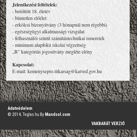
Jelentkezési feltételek:
- betöltött 18. életév
- büntetlen előélet
- erkölcsi bizonyítvány (3 hónapnál nem régebbi)
- egészségügyi alkalmassági vizsgálat
- felhasználói szintű számítástechnikai ismeretek
- minimum alapfokú iskolai végzettség
„B” kategóriás jogosítvány megléte előny
Kapcsolat:
E-mail: kemenysepro.titkarsag@katved.gov.hu
';
Adatvédelem
© 2014, Teglas.hu By
Mandsol.com
VAKBARÁT VERZIÓ