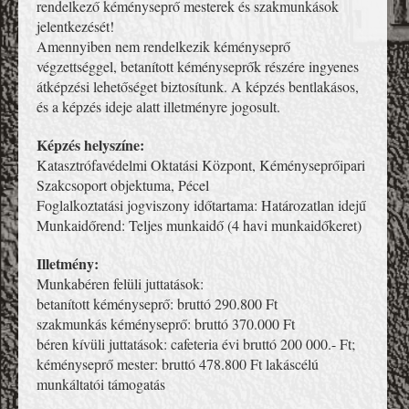
rendelkező kéményseprő mesterek és szakmunkások
jelentkezését!
Amennyiben nem rendelkezik kéményseprő
végzettséggel, betanított kéményseprők részére ingyenes
átképzési lehetőséget biztosítunk. A képzés bentlakásos,
és a képzés ideje alatt illetményre jogosult.
Képzés helyszíne:
Katasztrófavédelmi Oktatási Központ, Kéményseprőipari
Szakcsoport objektuma, Pécel
Foglalkoztatási jogviszony időtartama: Határozatlan idejű
Munkaidőrend: Teljes munkaidő (4 havi munkaidőkeret)
Illetmény:
Munkabéren felüli juttatások:
betanított kéményseprő: bruttó 290.800 Ft
szakmunkás kéményseprő: bruttó 370.000 Ft
béren kívüli juttatások: cafeteria évi bruttó 200 000.- Ft;
kéményseprő mester: bruttó 478.800 Ft lakáscélú
munkáltatói támogatás