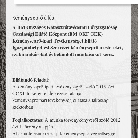
Kéményseprő állás
A BM Országos Katasztrófavédelmi Főigazgatóság
Gazdasági Ellátó Központ (BM OKF GEK)
Kéményseprő-ipari Tevékenységet Ellátó
Igazgatóhelyettesi Szervezet kéményseprő mestereket,
szakmunkásokat és betanított munkásokat keres.
Ellátandó feladat:
A kéményseprő-ipari tevékenységről szóló 2015. évi
CCXI. törvény rendelkezései alapján
kéményseprőipari tevékenység ellátása a lakossági
szektorban.
Foglalkoztatás:
A munka törvénykönyvéről szóló 2012.
évi I. törvény alapján.
Álláshirdetésünkre várjuk kéményseprő végzettséggel