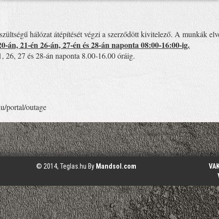
feszültségű hálózat átépítését végzi a szerződött kivitelező. A munkák e
0-án, 21-én 26-án, 27-én és 28-án naponta 08:00-16:00-ig.
1, 26, 27 és 28-án naponta 8.00-16.00 óráig.
hu/portal/outage
© 2014, Teglas.hu By
Mandsol.com
VA