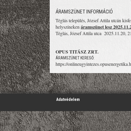
ÁRAMSZÜNET INFORMÁCIÓ
Téglás település, József Attila utcán kis
áramszünet lesz 2025.11.2
helyszíneken
Téglás, József Attila utca 2025.11.20, 2
OPUS TITÁSZ ZRT.
ÁRAMSZÜNET KERESŐ:
https://onlineugyintezes.opusenergetika.
';
Adatvédelem