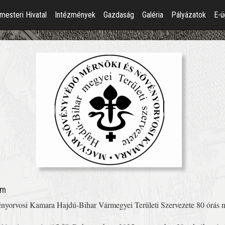
mesteri Hivatal
Intézmények
Gazdaság
Galéria
Pályázatok
E-ü
am
orvosi Kamara Hajdú-Bihar Vármegyei Területi Szervezete 80 órás n