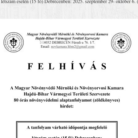
 létszám esetén (15 fő) Debrecenben: 2025. szeptember 29- október 6. (