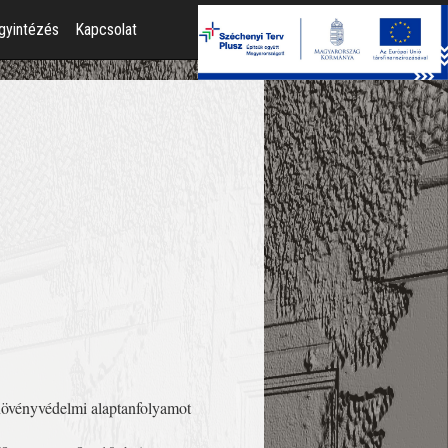
gyintézés
Kapcsolat
övényvédelmi alaptanfolyamot