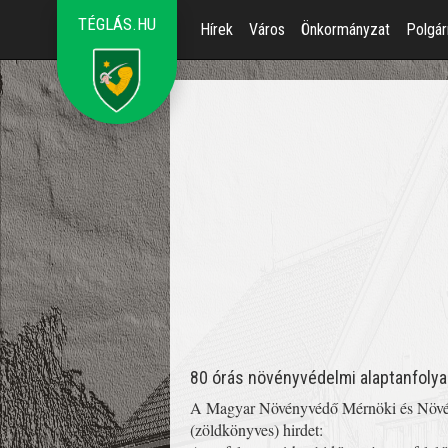
TÉGLÁS.HU
Hírek
Város
Önkormányzat
Polgár
80 órás növényvédelmi alaptanfoly
A Magyar Növényvédő Mérnöki és Növény
(zöldkönyves) hirdet: