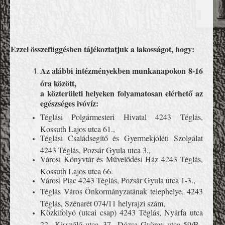
Ezzel összefüggésben tájékoztatjuk a lakosságot, hogy:
Az alábbi intézményekben munkanapokon 8-16
óra között,
a közterületi helyeken folyamatosan elérhető az
egészséges ivóvíz:
Téglási Polgármesteri Hivatal 4243 Téglás,
Kossuth Lajos utca 61.,
Téglási Családsegítő és Gyermekjóléti Szolgálat
4243 Téglás, Pozsár Gyula utca 3.,
Városi Könyvtár és Művelődési Ház 4243 Téglás,
Kossuth Lajos utca 66.
Városi Piac 4243 Téglás, Pozsár Gyula utca 1-3.,
Téglás Város Önkormányzatának telephelye, 4243
Téglás, Szénarét 074/11 helyrajzi szám,
Közkifolyó (utcai csap) 4243 Téglás, Nyárfa utca
22., Kisszőlő utca, 37., Dózsa György utca 59/B.,