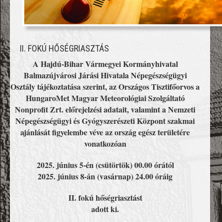
II. FOKÚ HŐSÉGRIASZTÁS
A Hajdú-Bihar Vármegyei Kormányhivatal
Balmazújvárosi Járási Hivatala Népegészségügyi
Osztály tájékoztatása szerint, az Országos Tisztifőorvos a
HungaroMet Magyar Meteorológiai Szolgáltató
Nonprofit Zrt. előrejelzési adatait, valamint a Nemzeti
Népegészségügyi és Gyógyszerészeti Központ szakmai
ajánlását figyelembe véve az ország egész területére
vonatkozóan
2025. június 5-én (csütörtök) 00.00 órától
2025. június 8-án (vasárnap) 24.00 óráig
II. fokú hőségriasztást
adott ki.