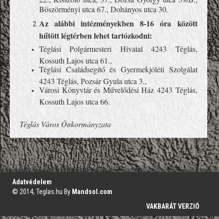
Böszörményi utca 67., Dohányos utca 30.
Az alábbi intézményekben 8-16 óra között
hűtött légtérben lehet tartózkodni:
Téglási Polgármesteri Hivatal 4243 Téglás,
Kossuth Lajos utca 61.,
Téglási Családsegítő és Gyermekjóléti Szolgálat
4243 Téglás, Pozsár Gyula utca 3.,
Városi Könyvtár és Művelődési Ház 4243 Téglás,
Kossuth Lajos utca 66.
Téglás Város Önkormányzata
';
Adatvédelem
© 2014, Teglas.hu By
Mandsol.com
VAKBARÁT VERZIÓ