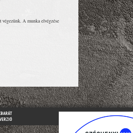
kát végezünk. A munka elvégzése
KBARÁT
VERZIÓ