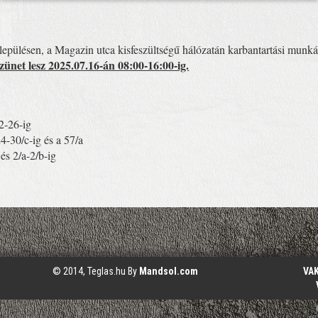
lepülésen, a Magazin utca kisfeszültségű hálózatán karbantartási mun
ünet lesz 2025.07.16-án 08:00-16:00-ig.
26-ig
0/c-ig és a 57/a
/a-2/b-ig
© 2014, Teglas.hu By
Mandsol.com
VA