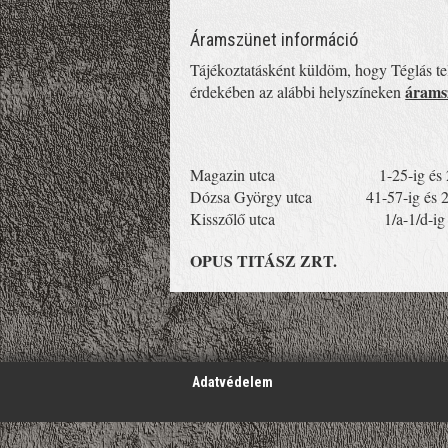
Áramszünet információ
Tájékoztatásként küldöm, hogy Téglás te
áramsz
érdekében az alábbi helyszíneken
Magazin utca 1-25-ig és 2-
Dózsa György utca 41-57-ig és 24-3
Kisszőlő utca 1/a-1/d-ig és 2
OPUS TITÁSZ ZRT.
';
Adatvédelem