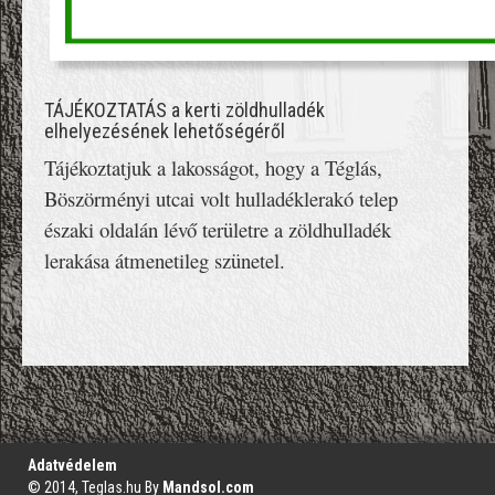
TÁJÉKOZTATÁS a kerti zöldhulladék
elhelyezésének lehetőségéről
Tájékoztatjuk a lakosságot, hogy a Téglás,
Böszörményi utcai volt hulladéklerakó telep
északi oldalán lévő területre a
zöldhulladék
lerakása átmenetileg szünetel.
';
Adatvédelem
© 2014, Teglas.hu By
Mandsol.com