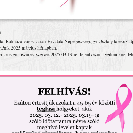
n
 Balmazújvárosi Járási Hivatala Népegészségügyi Osztály tájékoztatj
örténik 2025 március hónapban.
szos emlőszűrést szervez 2025.03.19-re. Jelentkezni a védőnőknél leh