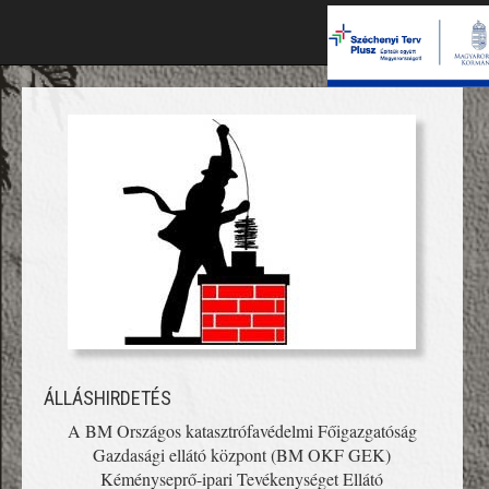
ÁLLÁSHIRDETÉS
A BM Országos katasztrófavédelmi Főigazgatóság
Gazdasági ellátó központ (BM OKF GEK)
Kéményseprő-ipari Tevékenységet Ellátó