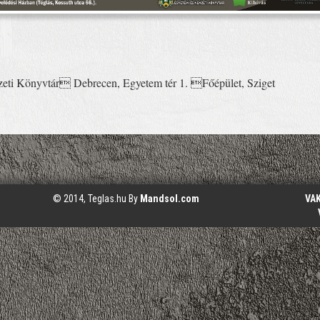
ti Könyvtár Debrecen, Egyetem tér 1. Főépület, Sziget
© 2014, Teglas.hu By
Mandsol.com
VA