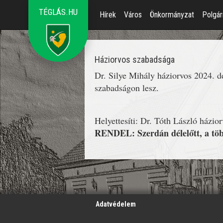
TÉGLÁS.HU
Hírek
Város
Önkormányzat
Polgár
Háziorvos szabadsága
Dr. Silye Mihály háziorvos 2024. 
szabadságon lesz.
Helyettesíti: Dr. Tóth László házio
RENDEL: Szerdán délelőtt, a töb
';
Adatvédelem