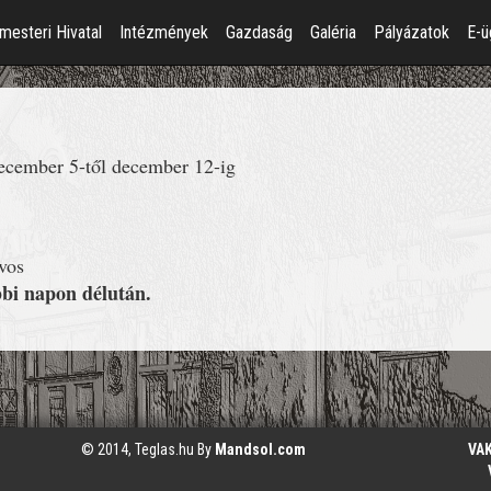
mesteri Hivatal
Intézmények
Gazdaság
Galéria
Pályázatok
E-ü
december 5-től december 12-ig
rvos
bi napon délután.
© 2014, Teglas.hu By
Mandsol.com
VA