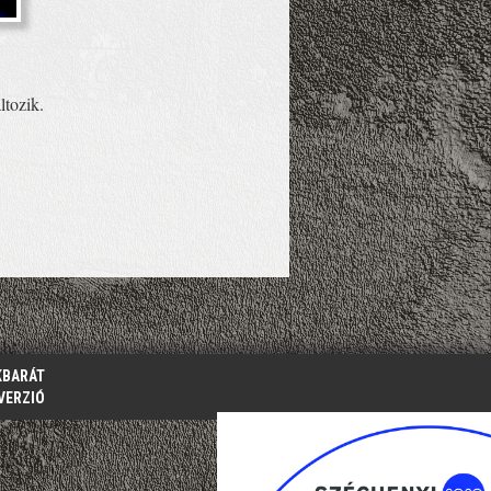
ltozik.
KBARÁT
VERZIÓ