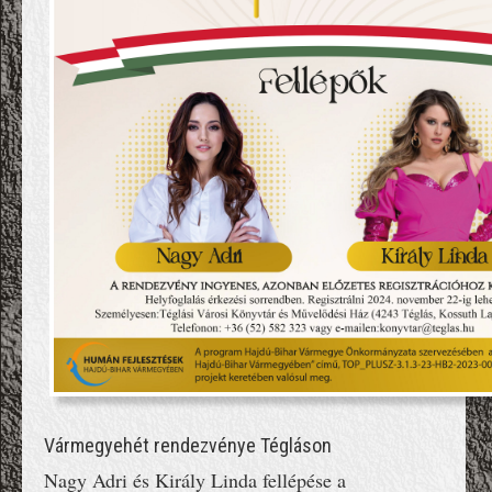
Vármegyehét rendezvénye Tégláson
Nagy Adri és Király Linda fellépése a