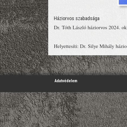
Háziorvos szabadsága
Dr. Tóth László háziorvos 2024. ok
Helyettesíti: Dr. Silye Mihály házi
';
Adatvédelem