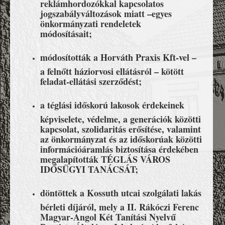
reklámhordozókkal kapcsolatos
jogszabályváltozások miatt –egyes
önkormányzati rendeletek
módosításait;
módosították a Horváth Praxis Kft-vel –
a felnőtt háziorvosi ellátásról – kötött
feladat-ellátási szerződést;
a téglási időskorú lakosok érdekeinek
képviselete, védelme, a generációk közötti
kapcsolat, szolidaritás erősítése, valamint
az önkormányzat és az időskorúak közötti
információáramlás biztosítása érdekében
megalapították TÉGLÁS VÁROS
IDŐSÜGYI TANÁCSÁT;
döntöttek a Kossuth utcai szolgálati lakás
bérleti díjáról, mely a II. Rákóczi Ferenc
Magyar-Angol Két Tanítási Nyelvű
Baptista Általános Iskola és Alapfokú