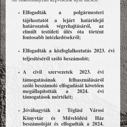
Elfogadták a polgármesteri
tájékoztatót a lejárt határidejű
határozatok végrehajtásáról, az
elmúlt testületi ülés óta történt
fontosabb intézkedésekről;
Elfogadták a közfoglalkoztatás 2023. évi
teljesítéséről szóló beszámolót;
A civil szervezetek 2023. évi
támogatásának felhasználásáról
szóló beszámoló elfogadását követően
megállapították a 2024. évi
támogatások mértékét;
Jóváhagyták a
Téglási Városi
Könyvtár és Művelődési Ház
beszámolóját és elfogadták a 2024.