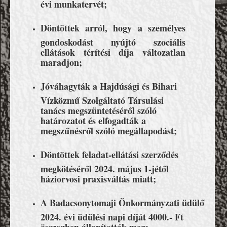
évi munkatervét;
Döntöttek arról, hogy a személyes
gondoskodást nyújtó szociális
ellátások térítési díja változatlan
maradjon;
Jóváhagyták a Hajdúsági és Bihari
Vízközmű Szolgáltató Társulási
tanács megszüntetéséről szóló
határozatot és elfogadták a
megszűnésről szóló megállapodást;
Döntöttek feladat-ellátási szerződés
megkötéséről 2024. május 1-jétől
háziorvosi praxisváltás miatt;
A Badacsonytomaji Önkormányzati üdülő
2024. évi üdülési napi díját 4000.- Ft
összegben állapították meg;