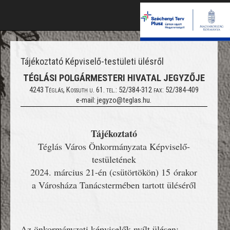
Tájékoztató Képviselő-testületi ülésről
TÉGLÁSI POLGÁRMESTERI HIVATAL JEGYZŐJE
4243 Téglás, Kossuth u. 61. tel.: 52/384-312 fax: 52/384-409
e-mail: jegyzo@teglas.hu.
Tájékoztató
Téglás Város Önkormányzata Képviselő-
testületének
2024. március 21-én (csütörtökön) 15
órakor
a Városháza Tanácstermében tartott üléséről
Az önkormányzati képviselők nyílt ülésen: