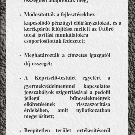
Módosították a fejlesztésekhez
kapcsolódó pénzügyi előirányzatokat, és a
kerékpárút felújítása mellett az Úttörő
utcai javítási munkálatokra
csoportosítottak fedezetet;
Meghatározták a címzetes igazgatói
díj összegét;
A Képviselő-testület egyetért a
gyermekvédelmemmel kapcsolatos
jogszabályok szigorításával a pedofil
jellegű bűncselekmények
elkövetésének visszaszorítása
érdekében, amit nyilatkozatban
megerősített;
Beépítetlen terület értékesítéséről