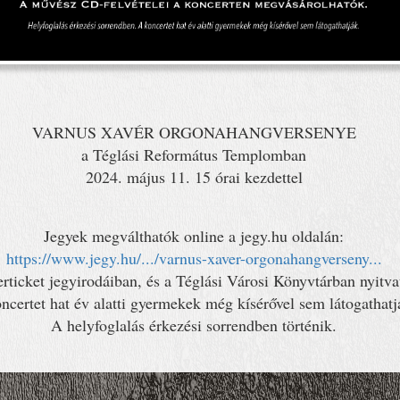
VARNUS XAVÉR ORGONAHANGVERSENYE
a Téglási Református Templomban
2024. május 11. 15 órai kezdettel
Jegyek megválthatók online a jegy.hu oldalán:
https://www.jegy.hu/.../varnus-xaver-orgonahangverseny...
erticket jegyirodáiban, és a Téglási Városi Könyvtárban nyitva
ncertet hat év alatti gyermekek még kísérővel sem látogathatj
A helyfoglalás érkezési sorrendben történik.