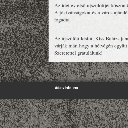
Az idei év első újszülöttjét köszön
A jókívánságokat és a város ajándé
fogadta.
Az újszülött kisfiú, Kiss Balázs ja
várják már, hogy a hétvégén együtt
Szeretettel gratulálunk!
';
Adatvédelem