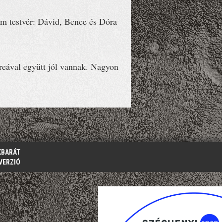
om testvér: Dávid, Bence és Dóra
dreával együtt jól vannak. Nagyon
KBARÁT
VERZIÓ