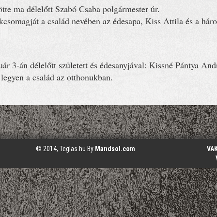
tötte ma délelőtt Szabó Csaba polgármester úr.
kcsomagját a család nevében az édesapa, Kiss Attila és a hár
nuár 3-án délelőtt született és édesanyjával: Kissné Pántya An
 legyen a család az otthonukban.
© 2014, Teglas.hu By
Mandsol.com
VA