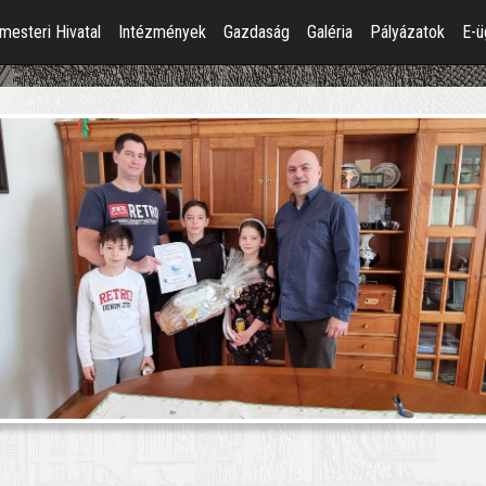
mesteri Hivatal
Intézmények
Gazdaság
Galéria
Pályázatok
E-ü