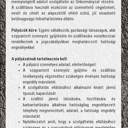
mennyiségéről adatot szolgáltatni az Önkormányzat részére.
A szállításra használt eszközön az üzemeltető cégjelzését,
nevét és címét az alapszíntől eltérő színű, jól olvasható
betűnagyságú felirattal köteles ellátni.
Pályázók köre:
Egyéni vállalkozók, gazdasági társaságok, akik
szippantott szennyvíz gyűjtésére és szállítására vonatkozóan
rendelkeznek a jogszabályokban meghatározott hatósági
engedélyekkel.
A pályázatnak tartalmaznia kell:
A pályázó személyes adatait, elérhetőségeit.
A szippantott szennyvíz gyűjtési- és szállítási
tevékenység végzéséhez szükséges érvényes hatósági
engedély másolatát.
A szolgáltatás ellátásához alkalmazni kívánt jármű
típusát, kapacitását.
A szállító jármű tárolására, tisztítására és
karbantartására alkalmas hatóságilag engedélyezett
telephely megnevezését, adatait, a hatósági engedély
másolatát.
Nyilatkozatot arról, hogy a szolgáltatás ellátásához
szükséges és a jogszabályok előírásainak megfelelően