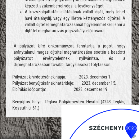
képzett szakemberrel végzi a tevékenységet.
A közszolgáltatás ellátásának vállalt díját, mely lehet
havi átalánydíj, vagy egy illetve kéttényezős díjtétel. A
vállalt díjtétel meghatározásánál figyelemmel kell lenni a
díjtétel meghatározás jogszabályi előírásaira.
A pályázat kiíró önkormányzat fenntartja a jogot, hogy
aránytalanul magas díjtétel meghatározása esetén a beadott
pályázatot érvénytelennek nyilvánítsa, és a
díjmeghatározásban további tárgyalásokat folytasson.
Pályázat kihirdetésének napja: 2023. december 1.
Pályázat benyújtásának határideje: 2023. december 15.
Elbírálás időpontja: 2023. december 19.
Benyújtás helye: Téglási Polgármesteri Hivatal (4243 Téglás,
Kossuth u. 61.)
';