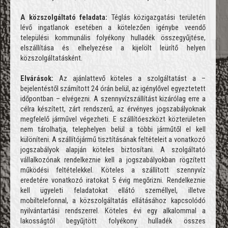
A közszolgáltató feladata:
Téglás közigazgatási területén
lévő ingatlanok esetében a kötelezően igénybe veendő
települési kommunális folyékony hulladék összegyűjtése,
elszállítása és elhelyezése a kijelölt leürítő helyen
közszolgáltatásként.
Elvárások:
Az ajánlattevő köteles a szolgáltatást a –
bejelentéstől számított 24 órán belül, az igénylővel egyeztetett
időpontban – elvégezni. A szennyvízszállítást kizárólag erre a
célra készített, zárt rendszerű, az érvényes jogszabályoknak
megfelelő járművel végezheti. E szállítóeszközt közterületen
nem tárolhatja, telephelyen belül a többi járműtől el kell
különíteni. A szállítójármű tisztításának feltételeit a vonatkozó
jogszabályok alapján köteles biztosítani. A szolgáltató
vállalkozónak rendelkeznie kell a jogszabályokban rögzített
működési feltételekkel. Köteles a szállított szennyvíz
eredetére vonatkozó iratokat 5 évig megőrizni. Rendelkeznie
kell ügyeleti feladatokat ellátó személlyel, illetve
mobiltelefonnal, a közszolgáltatás ellátásához kapcsolódó
nyilvántartási rendszerrel. Köteles évi egy alkalommal a
lakosságtól begyűjtött folyékony hulladék összes