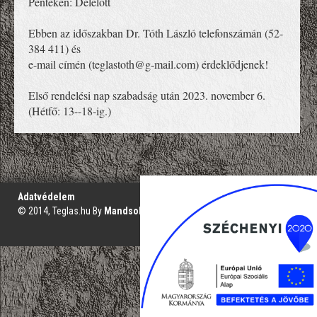
Pénteken: Délelőtt
Ebben az időszakban Dr. Tóth László telefonszámán (52-
384 411) és
e-mail címén (teglastoth@g-mail.com) érdeklődjenek!
Első rendelési nap szabadság után 2023. november 6. 
(Hétfő: 13--18-ig.)
';
Adatvédelem
© 2014, Teglas.hu By
Mandsol.com
VAKBARÁT VERZIÓ