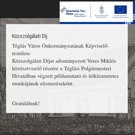
Toggle
naviga
Közszolgálati Díj
Téglás Város Önkormányzatának Képviselő-
testülete
Közszolgálati Díjat adományozott Veres Miklós
köztisztviselő részére a Téglási Polgármesteri
Hivatalban végzett példamutató és lelkiismeretes
munkájának elismeréseként.
Gratulálunk!
';