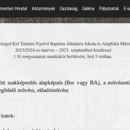
mesteri Hivatal
Intézmények
Gazdaság
Galéria
Pályázatok
E-ü
Angol Két Tanítási Nyelvű Baptista Általános Iskola és Alapfokú Művés
2023/2024-es tanévre – 2023. szeptemberi kezdéssel
1 fő zongoratanár munkakör beöltésére, heti 5 órában.
ö
tt szakk
é
pes
í
t
é
s alapk
é
pz
é
s (Bsc vagy BA), a m
ű
v
é
szeti
gfelel
ő
m
ű
v
é
sz, el
ő
ad
ó
m
ű
v
é
sz
iratok: