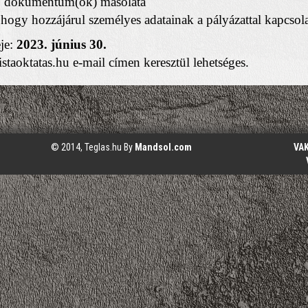
ló dokumentum(ok) másolata
, hogy hozzájárul személyes adatainak a pályázattal kapcsol
eje:
2023. június 30.
staoktatas.hu e-mail címen keresztül lehetséges.
© 2014, Teglas.hu By
Mandsol.com
VA