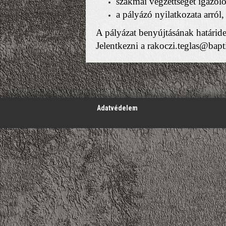
szakmai végzettséget igazo
a pályázó nyilatkozata arról
A pályázat benyújtásának határid
Jelentkezni a rakoczi.teglas@bapti
';
Adatvédelem