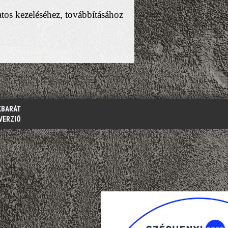
atos kezeléséhez, továbbításához
KBARÁT
VERZIÓ