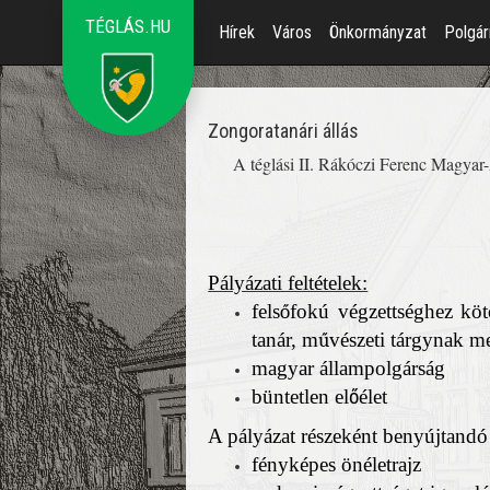
TÉGLÁS.HU
Hírek
Város
Önkormányzat
Polgár
Zongoratanári állás
A téglási II. Rákóczi Ferenc Magyar-
Pályázati feltételek:
fels
ő
fok
ú
v
é
gzetts
é
ghez k
ö
t
tan
á
r, m
ű
v
é
szeti t
á
rgynak me
magyar állampolgárság
büntetlen el
ő
é
let
A pályázat részeként benyújtandó 
fényképes önéletrajz