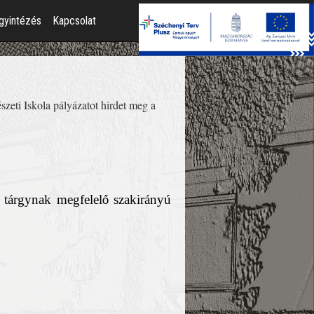
gyintézés
Kapcsolat
zeti Iskola pályázatot hirdet meg a
 t
á
rgynak megfelel
ő
szakir
á
ny
ú