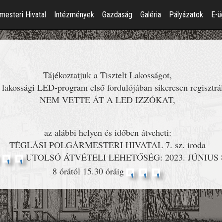
mesteri Hivatal
Intézmények
Gazdaság
Galéria
Pályázatok
E-ü
Tájékoztatjuk a Tisztelt Lakosságot,
 lakossági LED-program első fordulójában sikeresen regisztrá
NEM VETTE ÁT A LED IZZÓKAT,
az alábbi helyen és időben átveheti:
TÉGLÁSI POLGÁRMESTERI HIVATAL 7. sz. iroda
UTOLSÓ ÁTVÉTELI LEHETŐSÉG: 2023. JÚNIUS 
8 órától 15.30 óráig