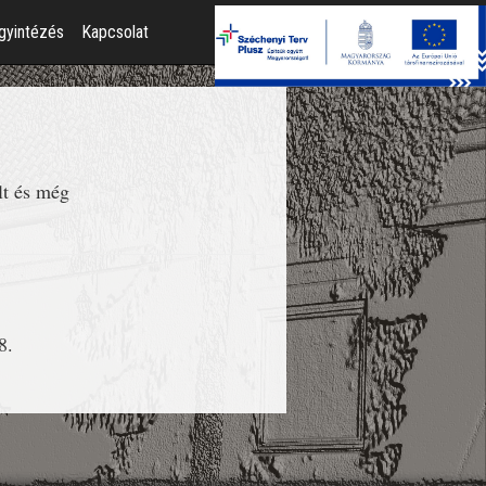
gyintézés
Kapcsolat
lt és még
8.