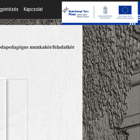
gyintézés
Kapcsolat
odapedagógus munkakör/feladatkör