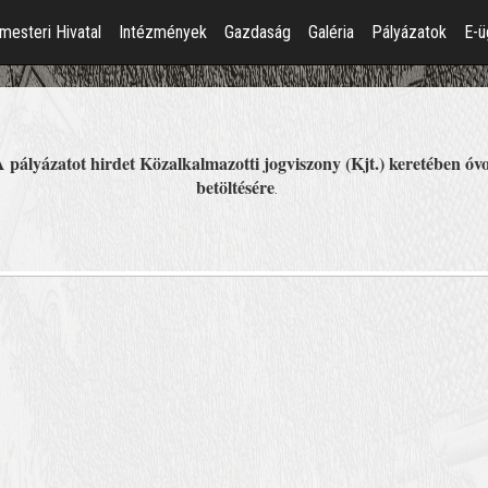
mesteri Hivatal
Intézmények
Gazdaság
Galéria
Pályázatok
E-ü
atot hirdet Közalkalmazotti jogviszony (Kjt.) keretében óv
betöltésére
.