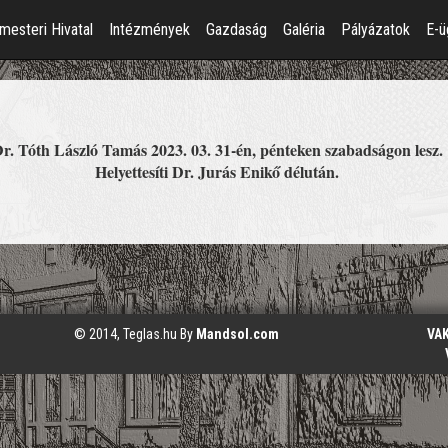
mesteri Hivatal
Intézmények
Gazdaság
Galéria
Pályázatok
E-ü
r. Tóth László Tamás 2023. 03. 31-én, pénteken szabadságon lesz.
Helyettesíti Dr. Jurás Enikő délután.
© 2014, Teglas.hu By
Mandsol.com
VA