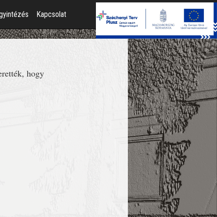
gyintézés
Kapcsolat
erették, hogy