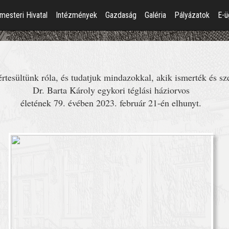
mesteri Hivatal
Intézmények
Gazdaság
Galéria
Pályázatok
E-ü
tesültünk róla, és tudatjuk mindazokkal, akik ismerték és sz
Dr. Barta Károly egykori téglási háziorvos
életének 79. évében 2023. február 21-én elhunyt.