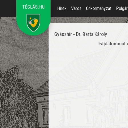
TÉGLÁS.HU
Hírek
Város
Önkormányzat
Polgár
Gyászhír - Dr. Barta Károly
Fájdalommal ér