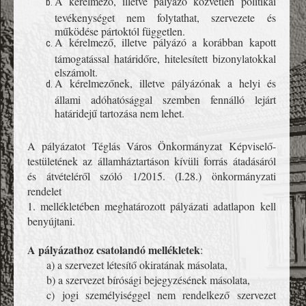
A kérelmező, illetve pályázó közvetlen politikai
tevékenységet nem folytathat, szervezete és
működése pártoktól független.
A kérelmező, illetve pályázó a korábban kapott
támogatással határidőre, hitelesített bizonylatokkal
elszámolt.
A kérelmezőnek, illetve pályázónak a helyi és
állami adóhatósággal szemben fennálló lejárt
határidejű tartozása nem lehet.
A pályázatot Téglás Város Önkormányzat Képviselő-
testületének az államháztartáson kívüli forrás átadásáról
és átvételéről szóló 1/2015. (I.28.) önkormányzati
rendelet
1. mellékletében meghatározott pályázati adatlapon kell
benyújtani.
A pályázathoz csatolandó mellékletek
:
a) a szervezet létesítő okiratának másolata,
b) a szervezet bírósági bejegyzésének másolata,
c) jogi személyiséggel nem rendelkező szervezet