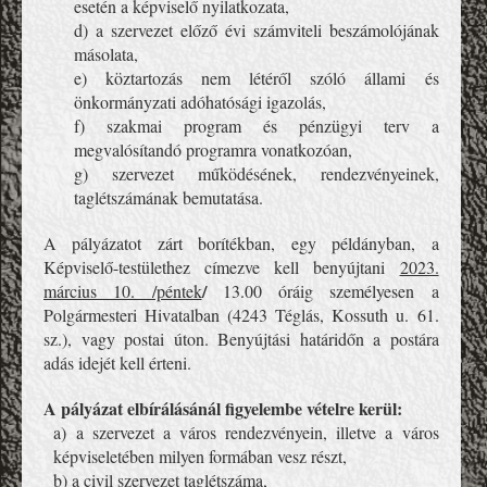
esetén a képviselő nyilatkozata,
d) a szervezet előző évi számviteli beszámolójának
másolata,
e) köztartozás nem létéről szóló állami és
önkormányzati adóhatósági igazolás,
f) szakmai program és pénzügyi terv a
megvalósítandó programra vonatkozóan,
g) szervezet működésének, rendezvényeinek,
taglétszámának bemutatása.
A pályázatot zárt borítékban, egy példányban, a
Képviselő-testülethez címezve kell benyújtani
2023.
/
március 10. /péntek
13.00 óráig
személyesen a
Polgármesteri Hivatalban (4243 Téglás, Kossuth u. 61.
sz.), vagy postai úton. Benyújtási határidőn a postára
adás idejét kell érteni.
A pályázat elbírálásánál figyelembe vételre kerül:
a) a szervezet a város rendezvényein, illetve a város
képviseletében milyen formában vesz részt,
b) a civil szervezet taglétszáma,