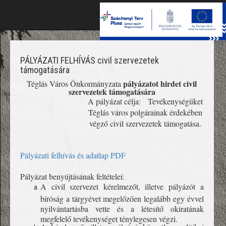
Toggle
naviga
PÁLYÁZATI FELHÍVÁS civil szervezetek
támogatására
pályázatot hirdet civil
Téglás Város Önkormányzata
szervezetek támogatására
A pályázat célja: T
evékenységüket
Téglás város polgárainak érdekében
végző civil szervezetek
támogatása.
Pályázati felhívás és adatlap PDF
Pályázat benyújtásának feltételei
:
A civil szervezet kérelmezőt, illetve pályázót a
bíróság a tárgyévet megelőzően legalább egy évvel
nyilvántartásba vette és a létesítő okiratának
megfelelő tevékenységet ténylegesen végzi.