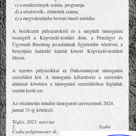
c) a rendezvények száma, programja,
d) a résztvevők-, érintettek száma,
e) a megvalósításba bevont önerő mértéke.
A beérkezett pályázatokról és a megítélt támogatási
összegről a Képviselő-testület dönt, a Pénzügyi és
Ügyrendi Bizottság javaslatának figyelembe vételével, a
benyújtási határidő lejártát követő Képviselő-testületi
ülésen.
A nyertes pályázókkal az Önkormányzat támogatási
szerződést köt. A támogatás kifizetésére a szerződés
aláírását követően a támogatási szerződésben foglaltak
szerint kerül sor.
Az elszámolás minden támogatott szervezetnek 2024.
január 31-ig kötelező.
Téglás, 2023. március
2. Szabó
Csaba polgármester sk.