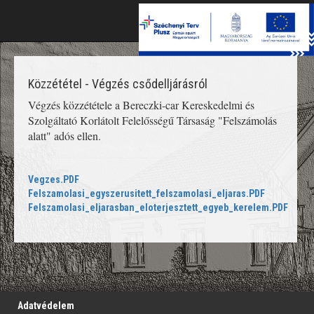
Toggle
naviga
Közzététel - Végzés csődelljárásról
Végzés közzététele a Bereczki-car Kereskedelmi és
Szolgáltató Korlátolt Felelősségű Társaság "Felszámolás
alatt" adós ellen.
Vegzes.PDF
Felszamolasi_egyszerusitett_felszamolasi_eljaras.PDF
Felszamolasi_eljarasban_eloterjesztett_egyeb_kerelem.PDF
';
Adatvédelem