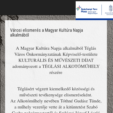
Városi elismerés a Magyar Kultúra Napja
alkalmából
A Magyar Kultúra Napja alkalmából Téglás
Város Önkormányzatának Képviselő-testülete
KULTURÁLIS ÉS MŰVÉSZETI DÍJAT
adományozott a TÉGLÁSI ALKOTÓMŰHELY
részére
Téglásért végzett kiemelkedő közösségi és
művészeti tevékenysége elismeréseként.
Az Alkotóműhely nevében Tóthné Gudász Tünde,
a műhely vezetője vette át a kitüntetést Szabó
Csaba polgármestertől és Szilágyi József László