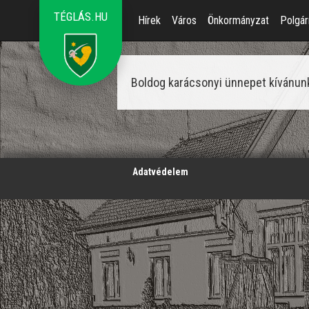
TÉGLÁS.HU
Hírek
Város
Önkormányzat
Polgár
Boldog karácsonyi ünnepet kívánun
';
Adatvédelem