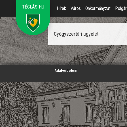
TÉGLÁS.HU
Hírek
Város
Önkormányzat
Polgár
Gyógyszertári ügyelet
';
Adatvédelem