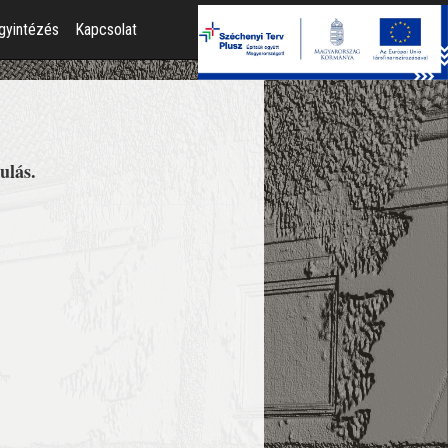
gyintézés
Kapcsolat
ulás.