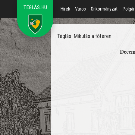
TÉGLÁS.HU
Hírek
Város
Önkormányzat
Polgár
Téglási Mikulás a főtéren
Decemb