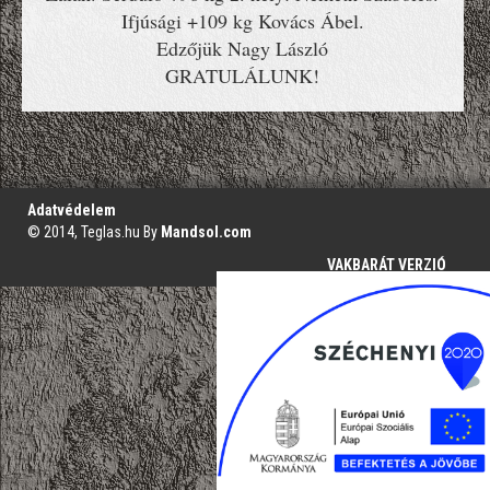
Ifjúsági +109 kg Kovács Ábel.
Edzőjük Nagy László
GRATULÁLUNK!
';
Adatvédelem
© 2014, Teglas.hu By
Mandsol.com
VAKBARÁT VERZIÓ