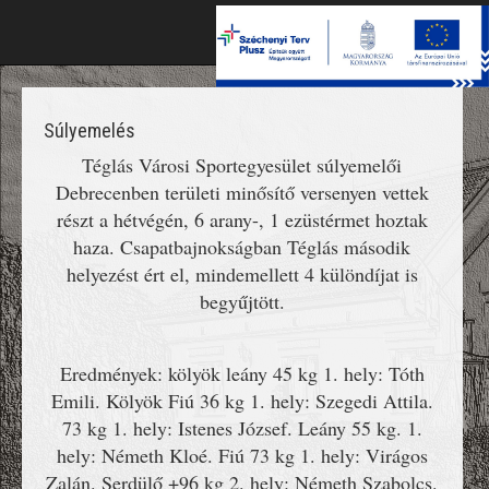
Toggle
naviga
Súlyemelés
Téglás Városi Sportegyesület súlyemelői
Debrecenben területi minősítő versenyen vettek
részt a hétvégén, 6 arany-, 1 ezüstérmet hoztak
haza. Csapatbajnokságban Téglás második
helyezést ért el, mindemellett 4 különdíjat is
begyűjtött.
Eredmények: kölyök leány 45 kg 1. hely: Tóth
Emili. Kölyök Fiú 36 kg 1. hely: Szegedi Attila.
73 kg 1. hely: Istenes József. Leány 55 kg. 1.
hely: Németh Kloé. Fiú 73 kg 1. hely: Virágos
Zalán. Serdülő +96 kg 2. hely: Németh Szabolcs.