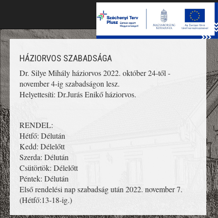
Toggle
naviga
HÁZIORVOS SZABADSÁGA
Dr. Silye Mihály háziorvos 2022. október 24-től -
november 4-ig szabadságon lesz.
Helyettesíti: Dr.Jurás Enikő háziorvos.
RENDEL:
Hétfő: Délután
Kedd: Délelőtt
Szerda: Délután
Csütörtök: Délelőtt
Péntek: Délután
Első rendelési nap szabadság után 2022. november 7.
(Hétfő:13-18-ig.)