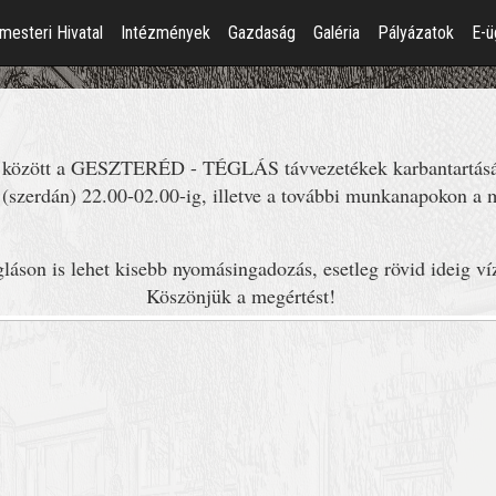
mesteri Hivatal
Intézmények
Gazdaság
Galéria
Pályázatok
E-ü
8. között a GESZTERÉD - TÉGLÁS távvezetékek karbantartását
 (szerdán) 22.00-02.00-ig, illetve a további munkanapokon a
láson is lehet kisebb nyomásingadozás, esetleg rövid ideig v
Köszönjük a megértést!