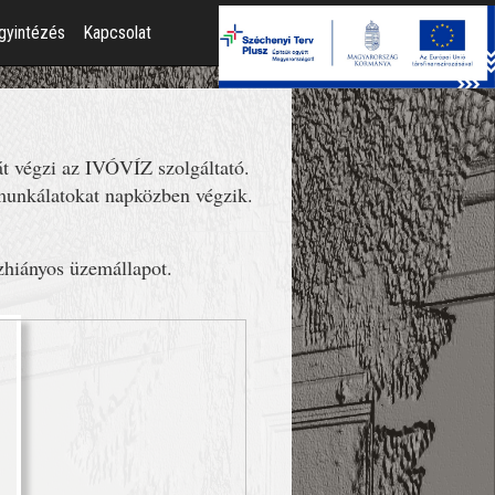
gyintézés
Kapcsolat
 végzi az IVÓVÍZ szolgáltató.
 munkálatokat napközben végzik.
ízhiányos üzemállapot.