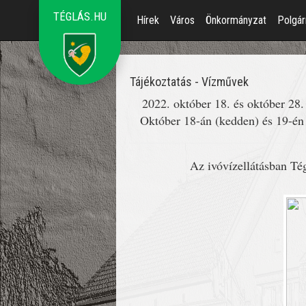
TÉGLÁS.HU
Hírek
Város
Önkormányzat
Polgár
Tájékoztatás - Vízművek
2022. október 18. és október 2
Október 18-án (kedden) és 19-én
Az ivóvízellátásban Tég