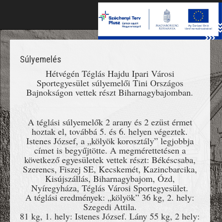
Toggle
naviga
Súlyemelés
Hétvégén Téglás Hajdu Ipari Városi
Sportegyesület súlyemelői Tini Országos
Bajnokságon vettek részt Biharnagybajomban.
A téglási súlyemelők 2 arany és 2 ezüst érmet
hoztak el, továbbá 5. és 6. helyen végeztek.
Istenes József, a „kölyök korosztály” legjobbja
címet is begyűjtötte. A megmérettetésen a
következő egyesületek vettek részt: Békéscsaba,
Szerencs, Fiszej SE, Kecskemét, Kazincbarcika,
Kisújszállás, Biharnagybajom, Ózd,
Nyíregyháza, Téglás Városi Sportegyesület.
A téglási eredmények: „kölyök” 36 kg, 2. hely:
Szegedi Attila.
81 kg, 1. hely: Istenes József. Lány 55 kg, 2 hely: