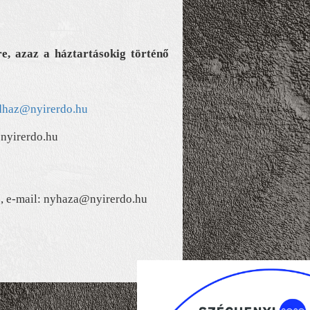
re, azaz a háztartásokig történő
dhaz@nyirerdo.hu
nyirerdo.hu
1, e-mail: nyhaza@nyirerdo.hu