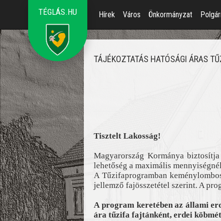
TÉGLÁS.HU
Hírek
Város
Önkormányzat
Polgár
TÁJÉKOZTATÁS HATÓSÁGI ÁRAS TŰ
Tisztelt Lakosság!
Magyarország Kormánya biztosítja 
lehetőség a maximális mennyiségnél k
A Tűzifaprogramban keménylombos, 
jellemző fajösszetétel szerint. A pr
A program keretében az állami er
ára tűzifa fajtánként, erdei köbmé