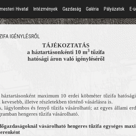
mesteri Hivatal
Intézmények
Gazdaság
Galéria
Pályázatok
E-ü
ZIFA IGÉNYLÉSRŐL
TÁJÉKOZTATÁS
3
a háztartásonkénti 10 m
tűzifa
hatósági áron való igényléséről
háztartásonként maximum 10 erdei köbméter tűzifa hatósági
evesebb, illetve részletekben történő vásárlásra is.
lágylombos és fenyő tűzifa vásárolható; az egyes állami erd
ogramban hengeres tűzifa vásárolható.
dőgazdaságoknál vásárolható hengeres tűzifa egységes maxi
terenként