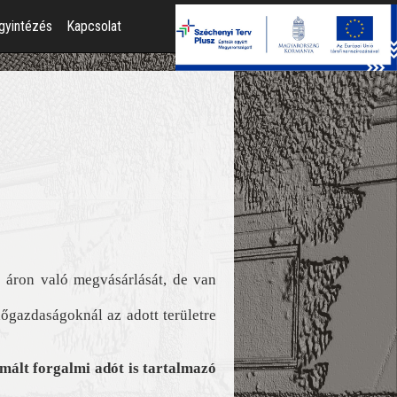
gyintézés
Kapcsolat
 áron való megvásárlását, de van
őgazdaságoknál az adott területre
mált forgalmi adót is tartalmazó