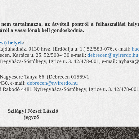
r nem tartalmazza, az átvételi pontról a felhasználási hely
ásáról a vásárlónak kell gondoskodnia.
ési) helyek
:
jdúhadház, 0130 hrsz. (Erdőalja u. 1.) 52/583-076, e-mail:
ha
cen, Kartács u. 25. 52/500-430 e-mail:
debrecen@nyirerdo.hu
regyháza-Sóstóhegy, Igrice u. 3. 42/478-
001, e-mail: nyhaza@
Nagycsere Tanya 66. (Debrecen 01569/1
-430, e-mail:
debrecen@nyirerdo.hu
i Rakodó 4481 Nyíregyháza-Sóstóhegy, Igrice u. 3. 42/478-00
Szilágyi József László
jegyző