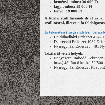
keménylombos: 30 000 Ft
lágylombos: 19 000 Ft
fenyő: 19 000 Ft
A tűzifa szállításának díját az á
szállításról, illetve a fa feldolgoz
Értékesítési (megrendelési, befizet
Hajdúhadházi Erdészet 4242 Ha
Debreceni Erdészet 4032 Debre
Nyíregyházi Erdészet 4481 Nyí
Tűzifa átvételi helyek:
Nagycserei Rakodó Debrecen-
hrsz.) 48 főút 8 km kő 52/500
Nyíregyházi Erdészet Központ