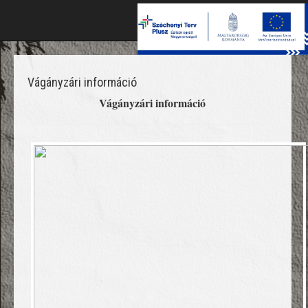
Toggl
naviga
Vágányzári információ
Vágányzári információ