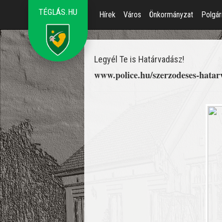
TÉGLÁS.HU
Hírek
Város
Önkormányzat
Polgár
Legyél Te is Határvadász!
www.police.hu/szerzodeses-hatar